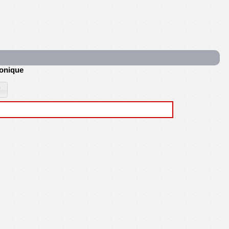
ronique
?