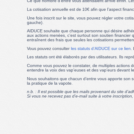
Ce que nombre d’entre vous attendaient arrive enfin. L
La cotisation annuelle est de 10€ afin que l’aspect finan
Une fois inscrit sur le site, vous pouvez régler votre c
gauche).
AIDUCE souhaite que chaque personne qui désire adhérer
aux actions menées, c’est surtout son soutien financier
entraînent des frais que seules les cotisations permette
Vous pouvez consulter
les statuts d’AIDUCE sur ce lien
.
Les statuts ont été élaborés par des utilisateurs. Ils 
Comme vous pouvez le constater, de multiples actions de
entendre la voix des vap’euses et des vap’eurs devant les
Nous souhaitons que chacun d’entre vous apporte son 
la pratique de la vapote.
n.b. : Il est possible que les mails provenant du site d’
Si vous ne recevez pas d’e-mail suite à votre inscriptio