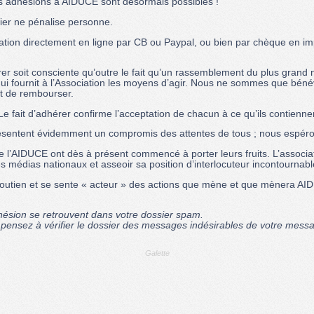
es adhésions à AIDUCE sont désormais possibles !
cier ne pénalise personne.
otisation directement en ligne par CB ou Paypal, ou bien par chèque en i
 soit consciente qu’outre le fait qu’un rassemblement du plus grand n
 qui fournit à l’Association les moyens d’agir. Nous ne sommes que béné
nt de rembourser.
 Le fait d’adhérer confirme l’acceptation de chacun à ce qu’ils contienne
représentent évidemment un compromis des attentes de tous ; nous espér
 l’AIDUCE ont dès à présent commencé à porter leurs fruits. L’associa
 médias nationaux et asseoir sa position d’interlocuteur incontournable
soutien et se sente « acteur » des actions que mène et que mènera 
adhésion se retrouvent dans votre dossier spam.
n, pensez à vérifier le dossier des messages indésirables de votre messa
Galette